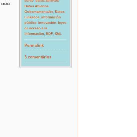
curso
,
datos abiertos
,
mación.
Datos Abiertos
Gubernamentales
,
Datos
Linkados
,
información
pública
,
Innovación
,
leyes
de acceso a la
información
,
RDF
,
XML
Permalink
3 comentários