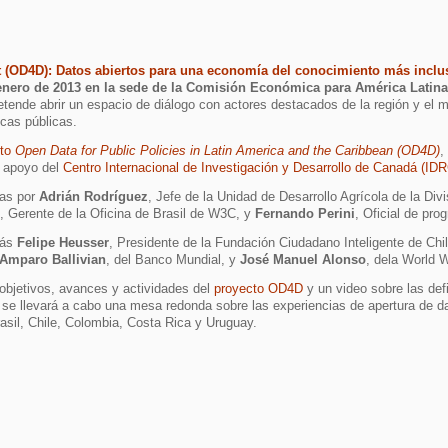
(OD4D): Datos abiertos para una economía del conocimiento más inclu
enero de 2013 en la sede de la
Comisión Económica para América Latina 
tende abrir un espacio de diálogo con actores destacados de la región y el 
icas públicas.
cto
Open Data for Public Policies in Latin America and the Caribbean (OD4D)
,
l apoyo del
Centro Internacional de Investigación y Desarrollo de Canadá (ID
ras por
Adrián Rodríguez
, Jefe de la Unidad de Desarrollo Agrícola de la Div
, Gerente de la Oficina de Brasil de W3C, y
Fernando Perini
, Oficial de pr
más
Felipe Heusser
, Presidente de la Fundación Ciudadano Inteligente de Chi
Amparo Ballivian
, del Banco Mundial, y
José Manuel Alonso
, dela World 
 objetivos, avances y actividades del
proyecto OD4D
y un video sobre las def
se llevará a cabo una mesa redonda sobre las experiencias de apertura de 
asil, Chile, Colombia, Costa Rica y Uruguay.