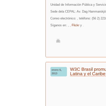
Unidad de Información Pública y Servi
Sede dela CEPAL: Av. Dag Hammarskjöld
Correo electrónico: , teléfono: (56 2) 22
Síganos en: , ,
Flickr
y .
W3C Brasil promu
enero 6,
Latina y el Carib
2013