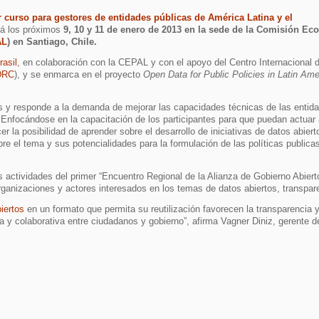
 curso para gestores de entidades públicas
de América Latina y el
rá los próximos
9, 10 y 11 de enero de 2013 en la sede de la Comisión E
AL
)
en Santiago, Chile.
asil
, en colaboración con la
CEPAL
y con el apoyo del Centro Internacional 
DRC
), y se enmarca en el proyecto
Open Data for Public Policies in Latin Ame
cos y responde a la demanda de mejorar las capacidades técnicas de las entid
 Enfocándose en la capacitación de los participantes para que puedan actuar 
er la posibilidad de aprender sobre el desarrollo de iniciativas de datos abie
re el tema y sus potencialidades para la formulación de las políticas publica
.
as actividades del
primer “Encuentro Regional de la Alianza de Gobierno Abiert
ganizaciones y actores interesados en los temas de datos abiertos, transpare
iertos
en un formato que permita su reutilización favorecen la transparencia y
a y colaborativa entre ciudadanos y gobierno”, afirma Vagner Diniz, gerente 