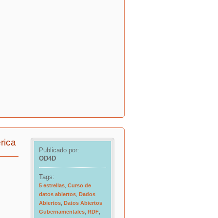
rica
Publicado por:
OD4D
Tags:
5 estrellas
,
Curso de
datos abiertos
,
Dados
Abiertos
,
Datos Abiertos
Gubernamentales
,
RDF
,