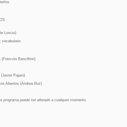
iertos
TOS
te Loscio)
; vocabulario
 (Francois Bancilhon)
(Javier Pajaro)
tos Abiertos (Andrea Ruz)
te programa puede ser alterado a cualquier momento.