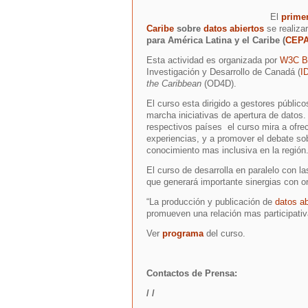
El
primer
Caribe
sobre
datos abiertos
se realiza
para América Latina y el Caribe (
CEP
Esta actividad es organizada por
W3C Br
Investigación y Desarrollo de Canadá (
I
the Caribbean
(OD4D).
El curso esta dirigido a gestores públi
marcha iniciativas de apertura de datos.
respectivos países el curso mira a ofrec
experiencias, y a promover el debate sob
conocimiento mas inclusiva en la región
El curso de desarrolla en paralelo con l
que generará importante sinergias con or
“La producción y publicación de
datos ab
promueven una relación mas participativ
Ver
programa
del curso.
Contactos de Prensa:
/
/