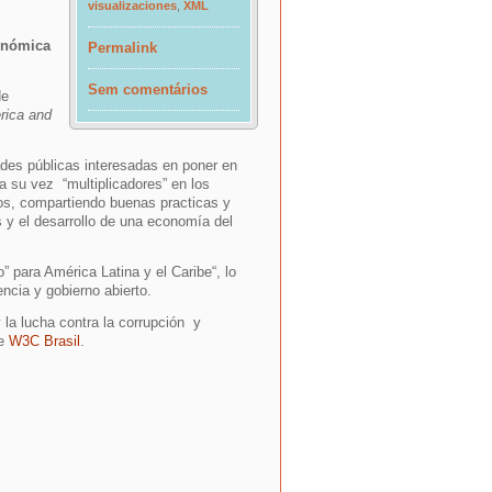
visualizaciones
,
XML
conómica
Permalink
Sem comentários
de
rica and
ades públicas interesadas en poner en
a su vez “multiplicadores” en los
rtos, compartiendo buenas practicas y
s y el desarrollo de una economía del
o” para América Latina y el Caribe
“, lo
ncia y gobierno abierto.
 la lucha contra la corrupción y
de
W3C Brasil
.