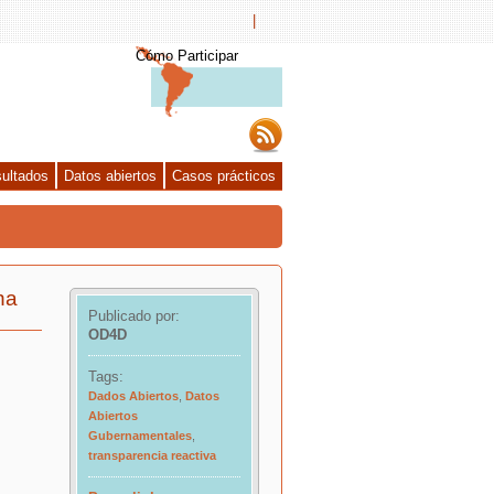
|
Cómo Participar
ultados
Datos abiertos
Casos prácticos
na
Publicado por:
OD4D
Tags:
Dados Abiertos
,
Datos
Abiertos
Gubernamentales
,
transparencia reactiva