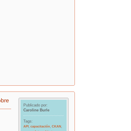
obre
Publicado por:
Caroline Burle
Tags:
API
,
capacitación
,
CKAN
,