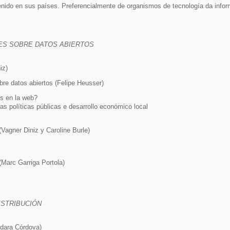
enido en sus países. Preferencialmente de organismos de tecnología da infor
LES SOBRE DATOS ABIERTOS
iz)
re datos abiertos (Felipe Heusser)
os en la web?
as políticas públicas e desarrollo económico local
Vagner Diniz y Caroline Burle)
(Marc Garriga Portola)
DISTRIBUCIÓN
odara Córdova)