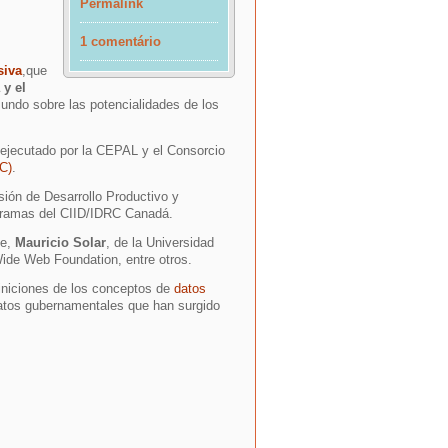
Permalink
1 comentário
siva
,que
y el
mundo sobre las potencialidades de los
 ejecutado por la
CEPAL
y el Consorcio
RC)
.
isión de Desarrollo Productivo y
ogramas del CIID/IDRC Canadá.
le,
Mauricio Solar
, de la Universidad
Wide Web Foundation, entre otros.
iniciones de los conceptos de
datos
datos gubernamentales que han surgido