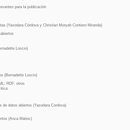
levantes para la publicación
ntas (Yasodara Córdova y Christian Moryah Contiero Miranda)
 abiertos
ernadette Loscio)
os (Bernadette Loscio)
ML; RDF; otros
ntica
es de datos abiertos (Yasodara Cordova)
ertos (Anca Matioc)